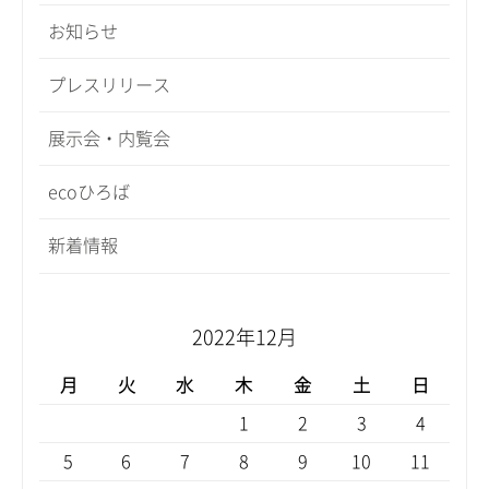
お知らせ
プレスリリース
展示会・内覧会
ecoひろば
新着情報
2022年12月
月
火
水
木
金
土
日
1
2
3
4
5
6
7
8
9
10
11