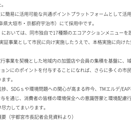
た。
策に簡易に活用可能な共通ポイントプラットフォームとして活
岐阜県大垣市・京都府宇治市）にて採用中です。
においては、同市独自で17種類のエコアクションメニューを
の実証事業として市民に向け実施したうえで、本格実施に向けた
試行事業を契機とした地域内の加盟店や会員の集積を基盤に、
ションにのポイントを付与することになれば、さらに多くの市
ります。
、SDGｓや環境問題への関心が高まる昨今、TMエルデ/EAP
付与を通じ、消費者の皆様の環境保全への意識啓蒙と環境配慮
け尽力してまいります。
概要（宇都宮市長記者会見資料より）