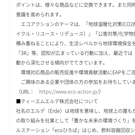
ポイントは、様々な商品などに交換できます。また同
意識を高められます。
エコアクションのテーマは、「地球温暖化対策(CO2削
イクル・リユース・リデュース）」「公害対策/化学
積み重ねることにより、生活レベルから地球環境保全
「3R」等、認知が広まっている行動に加え、最近では
動から深化させる傾向がでてきています。
環境対応商品の販売促進や環境貢献活動にEAPをご
ご興味のある企業や団体の方の参加をお待ちしてい
（URL：
https://www.eco-action.jp/
）
■ティーエムエルデ株式会社について
社名のエルデ（Erde）は地球を意味し、地球上の誰
の取り組みを社業として「豊かな未来の環境づくり」を
ルステーション「ecoひろば」はじめ、飲料容器回収