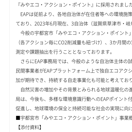
『みやエコ・アクション・ポイント』に採用されまし
EAPは従前より、各地自治体が在住者等への環境施
ており、2023年6月現在、3自治体（滋賀県草津市・
今般の宇都宮市「みやエコ・アクション・ポイント」
（各アクション毎にCO2削減量も紐づけ）、3か月間
測定や課題抽出を行うこととなっております。
さらにEAP事務局では、今般のような自治体主体の
民間事業者がEAPプラットフォーム上で独自エコアク
加が期待でき、持続する自走事業化も可能と考えてお
自然災害の増加やその背景とみられる地球温暖化の進捗
局は、今後も、多様な環境意識行動へのEAPポイント
促進し、地球環境の保全と持続可能な社会の実現に向
■宇都宮市「みやエコ・アクション・ポイント」事業
【添付資料】